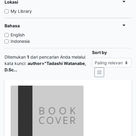
Lokasi
My Library
Bahasa
English
Indonesia
Sort by
Ditemukan
1
dari pencarian Anda melalui
kata kunci:
author="Tadashi Watanabe,
D.Sc...