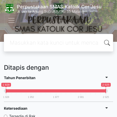
Perpustakaan SMAS Katolik Cor Jesu
Jl. Jaksa Agung Suprapto No 55 Malang
Ditapis dengan
Tahun Penerbitan
1 928
2 025
1 928
1 952
1 977
2 001
2 025
Ketersediaan
Tersedia di Rak