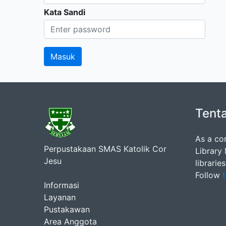
Kata Sandi
Tent
As a co
Perpustakaan SMAS Katolik Cor
Library
Jesu
librarie
Follow
t
Informasi
Layanan
Pustakawan
Area Anggota