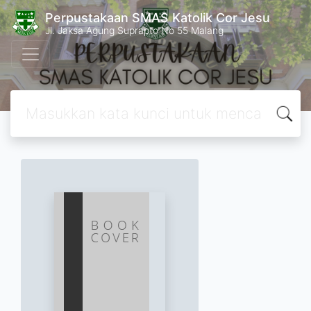
Perpustakaan SMAS Katolik Cor Jesu
Jl. Jaksa Agung Suprapto No 55 Malang